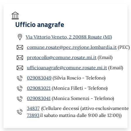
Ufficio anagrafe
Via Vittorio Veneto, 2 20088 Rosate (MI)
comune.rosate@pec.regione.lombardia.it
(PEC)
protocollo@comune.rosate.mi.it
(Email)
ufficioanagrafe@comune.rosate.mi.it
(Email)
029083049
(Silvia Roscio - Telefono)
029083021
(Monica Filleti - Telefono)
029083041
(Monica Somenzi - Telefono)
34837
(Cellulare decessi (attivo esclusivamente
73893
il sabato mattina dalle 9:00 alle 12:00))