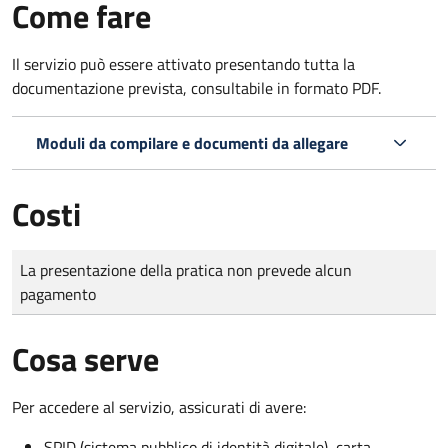
Come fare
Il servizio può essere attivato presentando tutta la
documentazione prevista, consultabile in formato PDF.
Moduli da compilare e documenti da allegare
Costi
Tipo di pagamento
Importo
La presentazione della pratica non prevede alcun
pagamento
Cosa serve
Per accedere al servizio, assicurati di avere:
SPID (sistema pubblico di identità digitale), carta