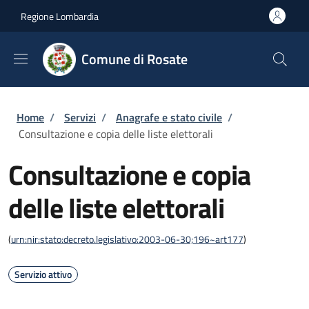
Salta al contenuto principale
Skip to footer content
Regione Lombardia
Comune di Rosate
Briciole di pane
Home
/
Servizi
/
Anagrafe e stato civile
/
Consultazione e copia delle liste elettorali
Consultazione e copia
delle liste elettorali
(
urn:nir:stato:decreto.legislativo:2003-06-30;196~art177
)
Servizio attivo