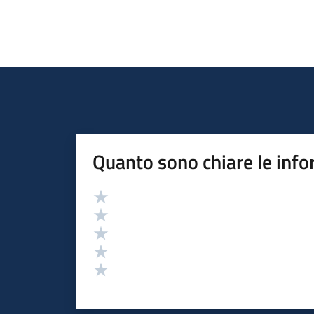
Quanto sono chiare le info
Valutazione
Valuta 5 stelle su 5
Valuta 4 stelle su 5
Valuta 3 stelle su 5
Valuta 2 stelle su 5
Valuta 1 stelle su 5