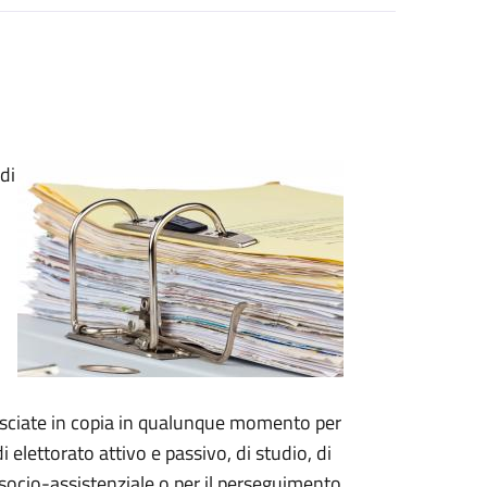
di
o
.
ilasciate in copia in qualunque momento per
di elettorato attivo e passivo, di studio, di
re socio-assistenziale o per il perseguimento