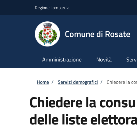
Salta al contenuto principale
Skip to footer content
Regione Lombardia
Comune di Rosate
Amministrazione
Novità
Serv
Briciole di pane
Home
/
Servizi demografici
/
Chiedere la con
Chiedere la consul
delle liste elettora