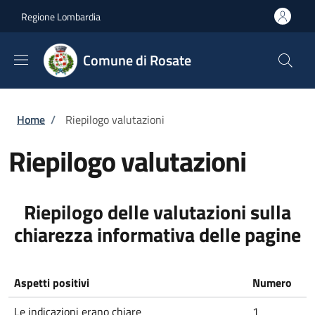
Salta al contenuto principale
Skip to footer content
Regione Lombardia
Comune di Rosate
Briciole di pane
Home
/
Riepilogo valutazioni
Riepilogo valutazioni
Riepilogo delle valutazioni sulla
chiarezza informativa delle pagine
Aspetti positivi
Numero
Le indicazioni erano chiare
1