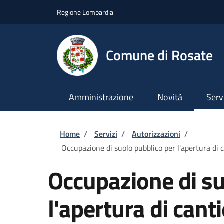
Salta al contenuto principale
Skip to footer content
Regione Lombardia
Comune di Rosate
Amministrazione
Novità
Serv
Briciole di pane
Home
/
Servizi
/
Autorizzazioni
/
Occupazione di suolo pubblico per l'apertura di ca
Occupazione di su
l'apertura di cant