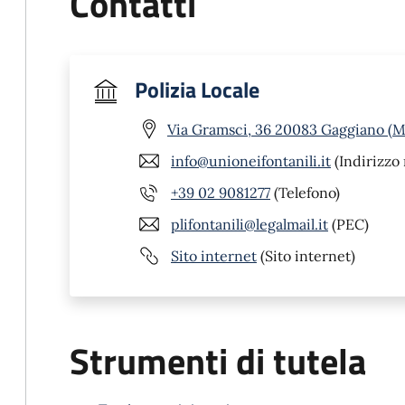
Contatti
Polizia Locale
Via Gramsci, 36 20083 Gaggiano (M
info@unioneifontanili.it
(Indirizzo 
+39 02 9081277
(Telefono)
plifontanili@legalmail.it
(PEC)
Sito internet
(Sito internet)
Strumenti di tutela