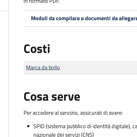
in formato PDF.
Moduli da compilare e documenti da allegar
Costi
Tipo di pagamento
Importo
Marca da bollo
Cosa serve
Per accedere al servizio, assicurati di avere:
SPID (sistema pubblico di identità digitale), ca
nazionale dei servizi (CNS)