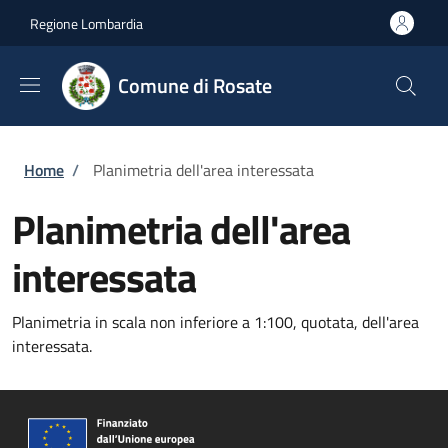
Salta al contenuto principale
Skip to footer content
Regione Lombardia
Comune di Rosate
Briciole di pane
Home
/
Planimetria dell'area interessata
Planimetria dell'area
interessata
Planimetria in scala non inferiore a 1:100, quotata, dell'area
interessata.