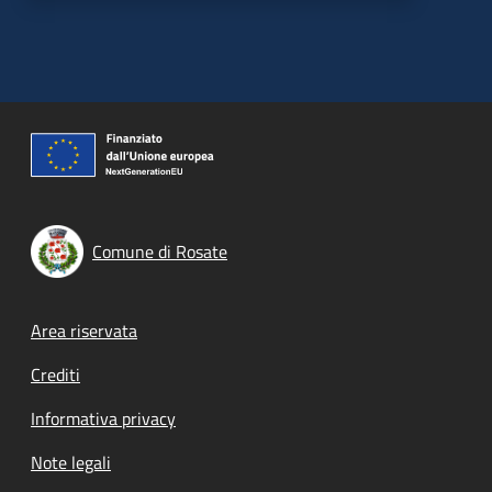
Comune di Rosate
Footer menu
Area riservata
Crediti
Informativa privacy
Note legali