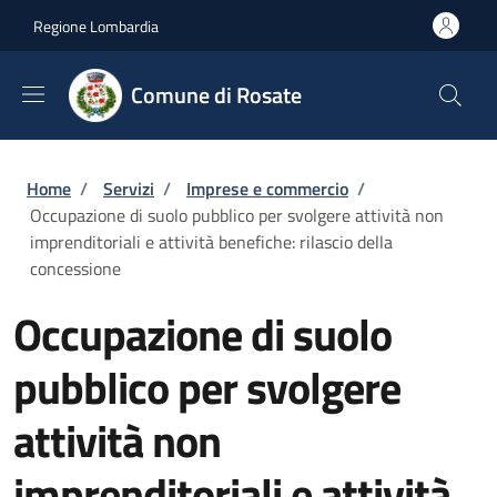
Salta al contenuto principale
Skip to footer content
Regione Lombardia
Comune di Rosate
Briciole di pane
Home
/
Servizi
/
Imprese e commercio
/
Occupazione di suolo pubblico per svolgere attività non
imprenditoriali e attività benefiche: rilascio della
concessione
Occupazione di suolo
pubblico per svolgere
attività non
imprenditoriali e attività