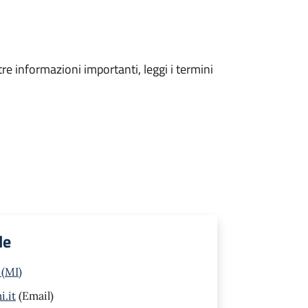
tre informazioni importanti, leggi i termini
le
 (MI)
.it
(Email)