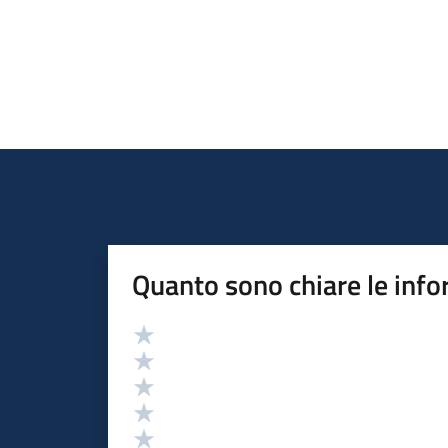
Quanto sono chiare le info
Valutazione
Valuta 5 stelle su 5
Valuta 4 stelle su 5
Valuta 3 stelle su 5
Valuta 2 stelle su 5
Valuta 1 stelle su 5