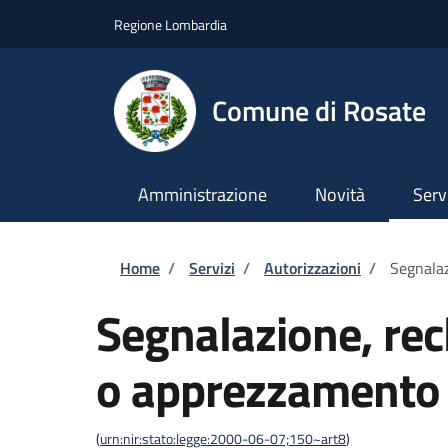
Salta al contenuto principale
Skip to footer content
Regione Lombardia
Comune di Rosate
Amministrazione
Novità
Serv
Briciole di pane
Home
/
Servizi
/
Autorizzazioni
/
Segnala
Segnalazione, re
o apprezzamento
(
urn:nir:stato:legge:2000-06-07;150~art8
)