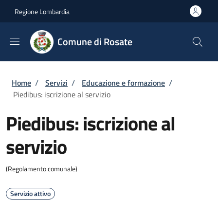
Salta al contenuto principale
Skip to footer content
Regione Lombardia
Comune di Rosate
Briciole di pane
Home
/
Servizi
/
Educazione e formazione
/
Piedibus: iscrizione al servizio
Piedibus: iscrizione al
servizio
(Regolamento comunale)
Servizio attivo