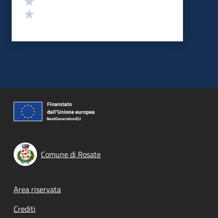
Valuta 1 stelle su 5
Comune di Rosate
Footer menu
Area riservata
Crediti