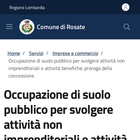
Salta al contenuto principale
Skip to footer content
Regione Lombardia
Comune di Rosate
Briciole di pane
Home
/
Servizi
/
Imprese e commercio
/
Occupazione di suolo pubblico per svolgere attività non
imprenditoriali e attività benefiche: proroga della
concessione
Occupazione di suolo
pubblico per svolgere
attività non
imprenditoriali e attività