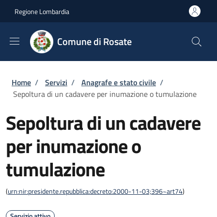
Salta al contenuto principale
Skip to footer content
Regione Lombardia
Comune di Rosate
Briciole di pane
Home
/
Servizi
/
Anagrafe e stato civile
/
Sepoltura di un cadavere per inumazione o tumulazione
Sepoltura di un cadavere
per inumazione o
tumulazione
(
urn:nir:presidente.repubblica:decreto:2000-11-03;396~art74
)
Servizio attivo