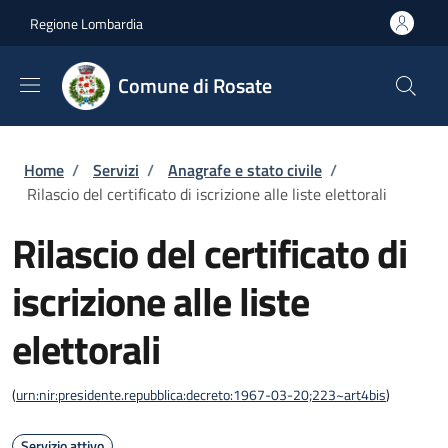
Salta al contenuto principale
Skip to footer content
Regione Lombardia
Comune di Rosate
Briciole di pane
Home
/
Servizi
/
Anagrafe e stato civile
/
Rilascio del certificato di iscrizione alle liste elettorali
Rilascio del certificato di
iscrizione alle liste
elettorali
(
urn:nir:presidente.repubblica:decreto:1967-03-20;223~art4bis
)
Servizio attivo