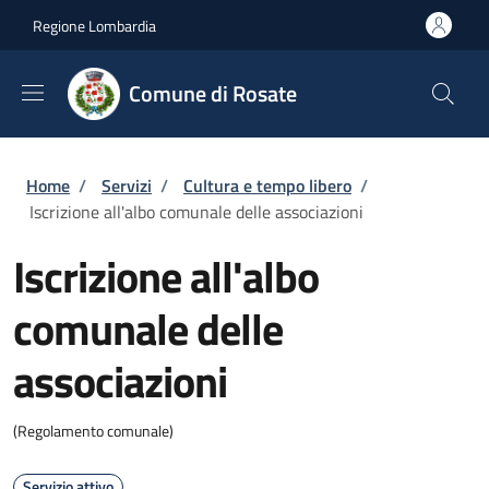
Salta al contenuto principale
Skip to footer content
Regione Lombardia
Comune di Rosate
Briciole di pane
Home
/
Servizi
/
Cultura e tempo libero
/
Iscrizione all'albo comunale delle associazioni
Iscrizione all'albo
comunale delle
associazioni
(Regolamento comunale)
Servizio attivo