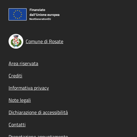
Comune di Rosate
Footer menu
Area riservata
Crediti
Informativa privacy
Note legali
Dichiarazione di accessibilità
Contatti
Prenotazione appuntamento