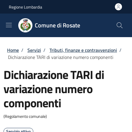
Salta al contenuto principale
Skip to footer content
Regione Lombardia
Comune di Rosate
Briciole di pane
Home
/
Servizi
/
Tributi, finanze e contravvenzioni
/
Dichiarazione TARI di variazione numero componenti
Dichiarazione TARI di
variazione numero
componenti
(Regolamento comunale)
Servizio attivo