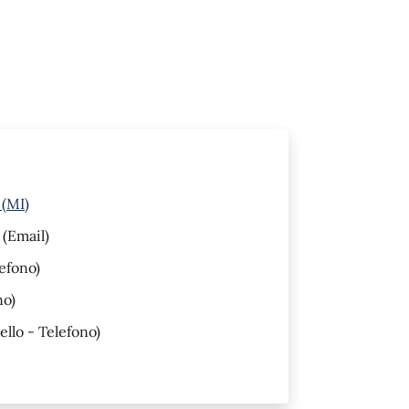
 (MI)
(Email)
efono)
no)
ello - Telefono)