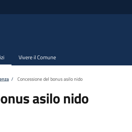
izi
Vivere il Comune
tenza
/
Concessione del bonus asilo nido
onus asilo nido