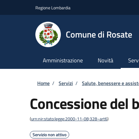
Salta al contenuto principale
Skip to footer content
Regione Lombardia
Comune di Rosate
Amministrazione
Novità
Serv
Briciole di pane
Home
/
Servizi
/
Salute, benessere e assis
Concessione del b
(
urn:nir:stato:legge:2000-11-08;328~art6
)
Servizio non attivo