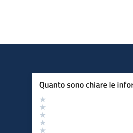
Quanto sono chiare le info
Valutazione
Valuta 5 stelle su 5
Valuta 4 stelle su 5
Valuta 3 stelle su 5
Valuta 2 stelle su 5
Valuta 1 stelle su 5