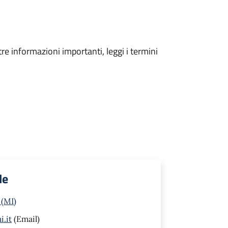
tre informazioni importanti, leggi i termini
le
 (MI)
.it
(Email)