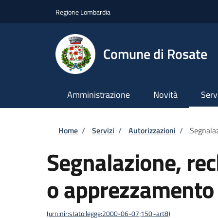
Salta al contenuto principale
Skip to footer content
Regione Lombardia
Comune di Rosate
Amministrazione
Novità
Serv
Briciole di pane
Home
/
Servizi
/
Autorizzazioni
/
Segnala
Segnalazione, re
o apprezzamento
(
urn:nir:stato:legge:2000-06-07;150~art8
)