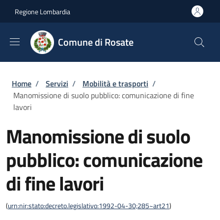
Salta al contenuto principale
Skip to footer content
Regione Lombardia
Comune di Rosate
Briciole di pane
Home
/
Servizi
/
Mobilità e trasporti
/
Manomissione di suolo pubblico: comunicazione di fine
lavori
Manomissione di suolo
pubblico: comunicazione
di fine lavori
(
urn:nir:stato:decreto.legislativo:1992-04-30;285~art21
)