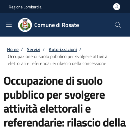
Salta al contenuto principale
Skip to footer content
Regione Lombardia
Comune di Rosate
Briciole di pane
Home
/
Servizi
/
Autorizzazioni
/
Occupazione di suolo pubblico per svolgere attività
elettorali e referendarie: rilascio della concessione
Occupazione di suolo
pubblico per svolgere
attività elettorali e
referendarie: rilascio della