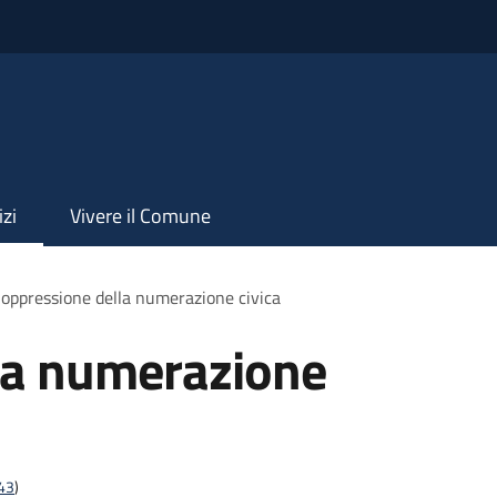
izi
Vivere il Comune
oppressione della numerazione civica
la numerazione
t43
)