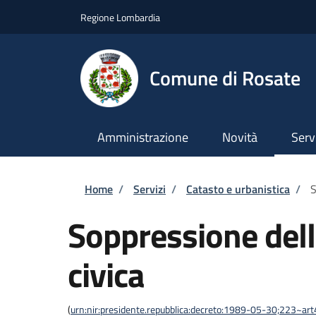
Salta al contenuto principale
Skip to footer content
Regione Lombardia
Comune di Rosate
Amministrazione
Novità
Serv
Briciole di pane
Home
/
Servizi
/
Catasto e urbanistica
/
S
Soppressione del
civica
(
urn:nir:presidente.repubblica:decreto:1989-05-30;223~ar