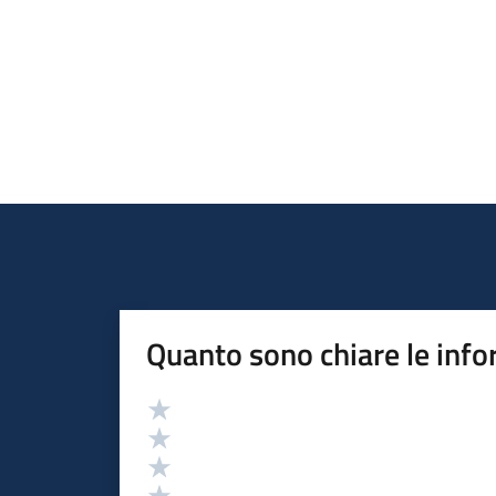
Quanto sono chiare le info
Valutazione
Valuta 5 stelle su 5
Valuta 4 stelle su 5
Valuta 3 stelle su 5
Valuta 2 stelle su 5