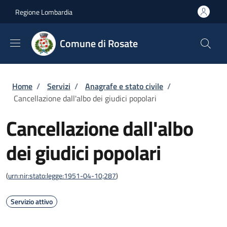
Salta al contenuto principale
Skip to footer content
Regione Lombardia
Comune di Rosate
Briciole di pane
Home
/
Servizi
/
Anagrafe e stato civile
/
Cancellazione dall'albo dei giudici popolari
Cancellazione dall'albo
dei giudici popolari
(
urn:nir:stato:legge:1951-04-10;287
)
Servizio attivo