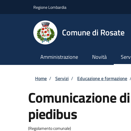
Salta al contenuto principale
Skip to footer content
Regione Lombardia
Comune di Rosate
Amministrazione
Novità
Serv
Briciole di pane
Home
/
Servizi
/
Educazione e formazione
Comunicazione di
piedibus
(Regolamento comunale)