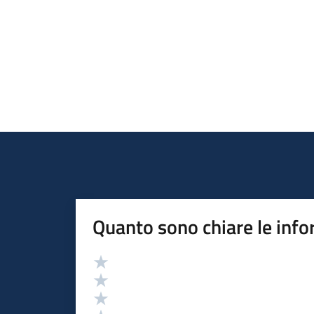
Quanto sono chiare le info
Valutazione
Valuta 5 stelle su 5
Valuta 4 stelle su 5
Valuta 3 stelle su 5