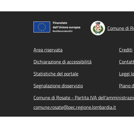
Comune di R
Footer menu
Area riservata
Crediti
Dichiarazione di accessibilità
Contatt
Statistiche del portale
Leggi l
Segnalazione disservizio
Piano d
Comune di Rosate - Partita IVA dell'amministra
comune.rosate@pec.regione.lombardia.it