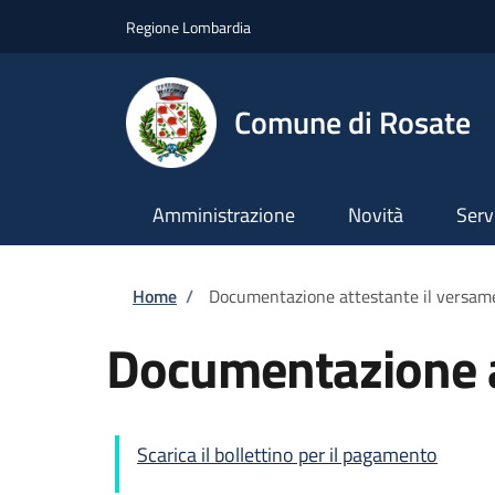
Salta al contenuto principale
Skip to footer content
Regione Lombardia
Comune di Rosate
Amministrazione
Novità
Serv
Briciole di pane
Home
/
Documentazione attestante il versame
Documentazione a
Scarica il bollettino per il pagamento