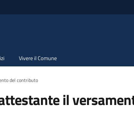
izi
Vivere il Comune
nto del contributo
ttestante il versament