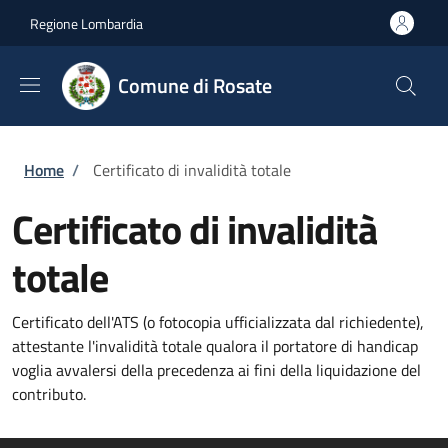
Salta al contenuto principale
Skip to footer content
Regione Lombardia
Comune di Rosate
Briciole di pane
Home
/
Certificato di invalidità totale
Certificato di invalidità
totale
Certificato dell'ATS (o fotocopia ufficializzata dal richiedente),
attestante l'invalidità totale qualora il portatore di handicap
voglia avvalersi della precedenza ai fini della liquidazione del
contributo.