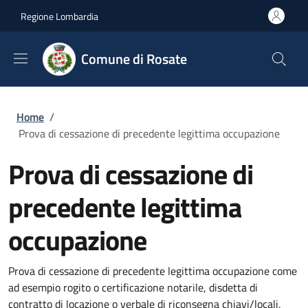
Salta al contenuto principale
Skip to footer content
Regione Lombardia
Comune di Rosate
Briciole di pane
Home
/
Prova di cessazione di precedente legittima occupazione
Prova di cessazione di
precedente legittima
occupazione
Prova di cessazione di precedente legittima occupazione come
ad esempio rogito o certificazione notarile, disdetta di
contratto di locazione o verbale di riconsegna chiavi/locali,